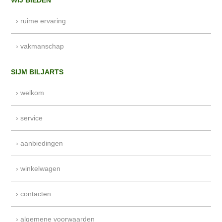
WIJ BIEDEN
› ruime ervaring
› vakmanschap
SIJM BILJARTS
› welkom
› service
› aanbiedingen
› winkelwagen
› contacten
› algemene voorwaarden