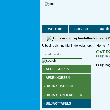
welkom
service
aanb
veilig winkelen
Hulp nodig bij bestellen?
(0229) 
U bevind zich nu hier in de webshop:
Home
/
OVERZ
Er zijn in 
Er zijn n
› ACCESSOIRES
› AFDEKHOEZEN
› BILJART BALLEN
› BILJART ONDERDELEN
› BILJARTTAFELS