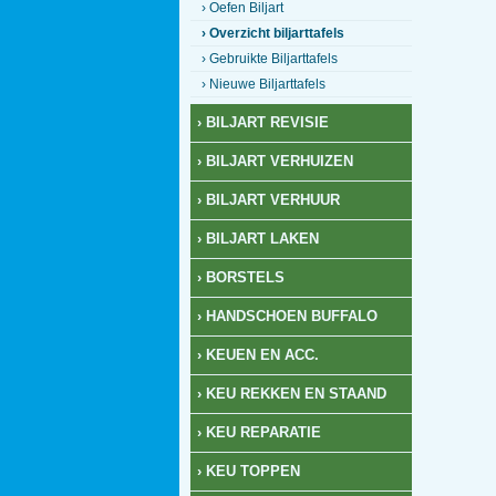
› Oefen Biljart
› Overzicht biljarttafels
› Gebruikte Biljarttafels
› Nieuwe Biljarttafels
› BILJART REVISIE
› BILJART VERHUIZEN
› BILJART VERHUUR
› BILJART LAKEN
› BORSTELS
› HANDSCHOEN BUFFALO
› KEUEN EN ACC.
› KEU REKKEN EN STAAND
› KEU REPARATIE
› KEU TOPPEN