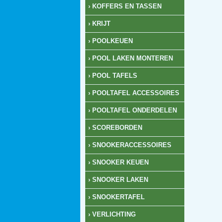
› KOFFERS EN TASSEN
› KRIJT
› POOLKEUEN
› POOL LAKEN MONTEREN
› POOL TAFELS
› POOLTAFEL ACCESSOIRES
› POOLTAFEL ONDERDELEN
› SCOREBORDEN
› SNOOKERACCESSOIRES
› SNOOKER KEUEN
› SNOOKER LAKEN
› SNOOKERTAFEL
› VERLICHTING