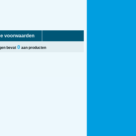
e voorwaarden
0
gen bevat
aan producten