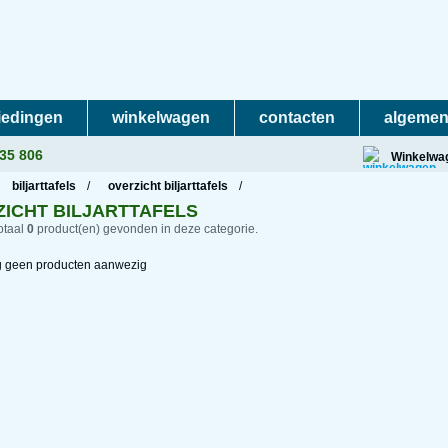
iedingen
winkelwagen
contacten
algemen
235 806
Winkelwa
biljarttafels
/
overzicht biljarttafels
/
ICHT BILJARTTAFELS
totaal
0
product(en) gevonden in deze categorie.
og geen producten aanwezig