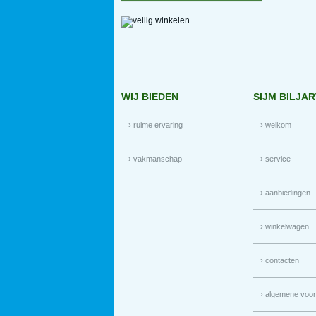
WIJ BIEDEN
SIJM BILJA
› ruime ervaring
› welkom
› vakmanschap
› service
› aanbiedingen
› winkelwagen
› contacten
› algemene voo