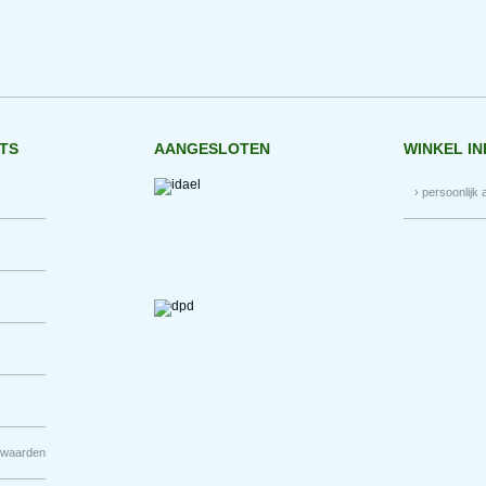
RTS
AANGESLOTEN
WINKEL I
› persoonlijk 
rwaarden