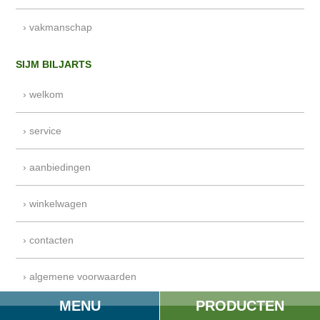
› vakmanschap
SIJM BILJARTS
› welkom
› service
› aanbiedingen
› winkelwagen
› contacten
› algemene voorwaarden
MENU
PRODUCTEN
› veilig winkelen