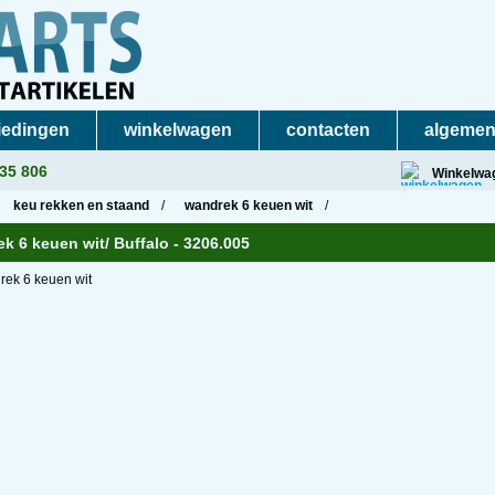
iedingen
winkelwagen
contacten
algemen
235 806
Winkelwa
keu rekken en staand
/
wandrek 6 keuen wit
/
k 6 keuen wit
/ Buffalo - 3206.005