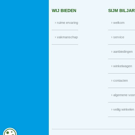
WIJ BIEDEN
SIJM BILJA
› ruime ervaring
› welkom
› vakmanschap
› service
› aanbiedingen
› winkelwagen
› contacten
› algemene voo
› veilig winkelen
COOKIE-INSTELLINGEN