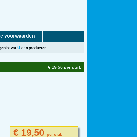
e voorwaarden
0
gen bevat
aan producten
€ 19,50 per stuk
€ 19,50
per stuk