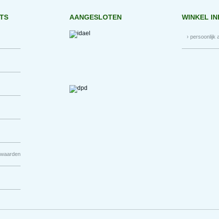
RTS
AANGESLOTEN
WINKEL I
› persoonlijk 
rwaarden