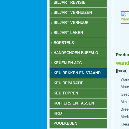
› BILJART REVISIE
› BILJART VERHUIZEN
› BILJART VERHUUR
› BILJART LAKEN
› BORSTELS
› HANDSCHOEN BUFFALO
Produ
wand
› KEUEN EN ACC.
||nbsp;
› KEU REKKEN EN STAAND
Wand
› KEU REPARATIE
Mater
› KEU TOPPEN
Gesc
Mini
› KOFFERS EN TASSEN
Bree
› KRIJT
Merk
› POOLKEUEN
Kleur