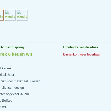
ctomschrijving
Productspecificaties
rek 6 keuen wit
Binnenkort weer leverbaar
 keurek
iaal: hout
hikt voor maximaal 6 keuen
malistisch design
dte: ongeveer 37 cm
: Buffalo
: wit