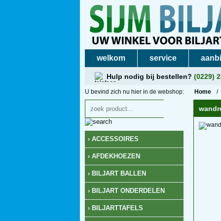
welkom
service
aanb
veilig winkelen
Hulp nodig bij bestellen?
(0229) 
U bevind zich nu hier in de webshop:
Home
/
wandre
› ACCESSOIRES
› AFDEKHOEZEN
› BILJART BALLEN
› BILJART ONDERDELEN
› BILJARTTAFELS